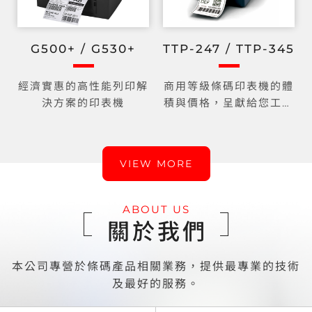
G500+ / G530+
TTP-247 / TTP-345
桌
經濟實惠的高性能列印解
商用等級條碼印表機的體
決方案的印表機
積與價格，呈獻給您工業
機種的規格與效能
VIEW MORE
ABOUT US
關於我們
本公司專營於條碼產品相關業務，提供最專業的技術
及最好的服務。